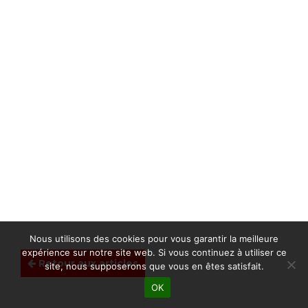
Nous utilisons des cookies pour vous garantir la meilleure
expérience sur notre site web. Si vous continuez à utiliser ce
Retour aux articles
site, nous supposerons que vous en êtes satisfait.
OK