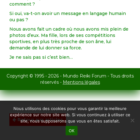
comment ?
Si oui, va-t-on avoir un message en langage humain
ou pas ?
Nous avons fait un cadre où nous avons mis plein de
photos d’eux. Ma fille, lors de ses compétitions
sportives, en plus très proche de son âne, lui
demande de lui donner sa force.
Je ne sais pas si c’est bien…
Copyright © 1995 - 2026 - Mundo Reiki Forum - Tous droits
réservés -
Mentions légales
Nous utilisons des cookies pour vous garantir la meilleure
expérience sur notre site web. Si vous continuez à utiliser ce
Retour aux articles
site, nous supposerons que vous en êtes satisfait.
OK