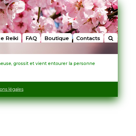
le Reiki
FAQ
Boutique
Contacts
neuse, grossit et vient entourer la personne
ons légales