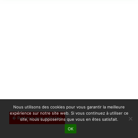
Nous utilisons des cookies pour vous garantir la meilleure
expérience sur notre site web. Si vous continuez à utiliser ce
Retour aux articles
site, nous supposerons que vous en êtes satisfait.
OK