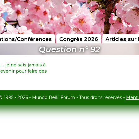
tions/Conférences
Congrès 2026
Articles sur 
Question n° 92
 – je ne sais jamais à
venir pour faire des
© 1995 - 2026 - Mundo Reiki Forum - Tous droits réservés -
Menti