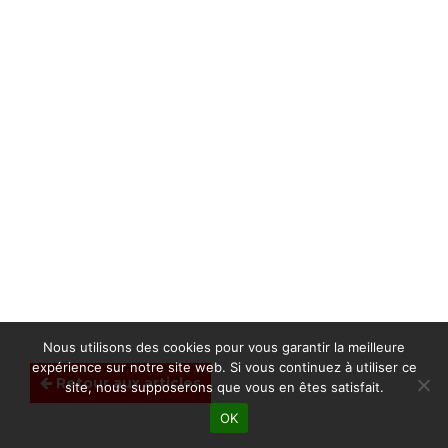
Nous utilisons des cookies pour vous garantir la meilleure
expérience sur notre site web. Si vous continuez à utiliser ce
Retour aux articles
site, nous supposerons que vous en êtes satisfait.
OK