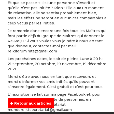
Et que se passe-t-il si une personne s’inscrit et
qu’elle n’est pas initiée ? Rien ! Elle aura un moment
de relaxation, elle se sentira probablement bien,
mais les effets ne seront en aucun cas comparables à
ceux vécus par les initiés.
Je remercie donc encore une fois tous les Maîtres qui
font partie déjà du groupe de Maîtres qui donnent le
Re-Reiju. Si vous voulez vous joindre à nous en tant
que donneur, contactez-moi par mail :
reikiforum.nita@gmail.com
Les prochaines dates, le soir de pleine Lune à 20 h :
21 septembre, 20 octobre, 19 novembre, 19 décembre
2021.
Merci d’être avec nous en tant que receveurs et
merci d’informer vos amis initiés qu’ils peuvent
s’inscrire également. C’est gratuit et c’est pour tous.
L’inscription se fait sur ma page Facebook et, pour
ceux qui envoient une liste de personnes, en
Retour aux articles
envoyant un mail au secrétariat :
mundoreiki.secretariat@gmail.com