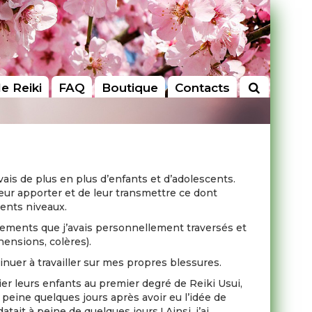
le Reiki
FAQ
Boutique
Contacts
vais de plus en plus d’enfants et d’adolescents.
leur apporter et de leur transmettre ce dont
rents niveaux.
énements que j’avais personnellement traversés et
hensions, colères).
nuer à travailler sur mes propres blessures.
ier leurs enfants au premier degré de Reiki Usui,
 peine quelques jours après avoir eu l’idée de
ait à peine de quelques jours ! Ainsi, j’ai