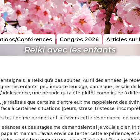
tions/Conférences
Congrès 2026
Articles sur 
Reiki avec les enfants
enseignais le Reiki qu’à des adultes. Au fil des années, je rece
ner les enfants, peu importe leur âge, parce que j’essaie de 
adolescence, une période qui a été plutôt compliquée à diffé
, je réalisais que certains d’entre eux me rappelaient des év
face à certaines situations (peurs, stress, tristesse, incompré
ts tout en me permettant, à travers cette résonnance, de conti
s séances et des stages me demandaient si je voulais bien init
 papa et maman. J’avais envie de tenter cette expérience, et à
ndes d’initiation pour un groupe de 7 enfants ! Or, mon idée dat