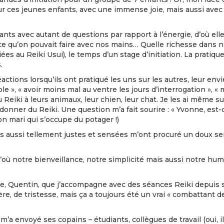
r ces jeunes enfants, avec une immense joie, mais aussi avec
ants avec autant de questions par rapport à l’énergie, d’où el
 ce qu’on pouvait faire avec nos mains… Quelle richesse dans 
 au Reiki Usui), le temps d’un stage d’initiation. La pratique 
s.
éactions lorsqu’ils ont pratiqué les uns sur les autres, leur en
école », « avoir moins mal au ventre les jours d’interrogation », 
eiki à leurs animaux, leur chien, leur chat. Je les ai même surp
onner du Reiki. Une question m’a fait sourire : « Yvonne, est-
mon mari qui s’occupe du potager !)
 aussi tellement justes et sensées m’ont procuré un doux sen
u’où notre bienveillance, notre simplicité mais aussi notre hu
me, Quentin, que j’accompagne avec des séances Reiki depuis s
, de tristesse, mais ça a toujours été un vrai « combattant de l
 m’a envoyé ses copains – étudiants, collègues de travail (oui, il