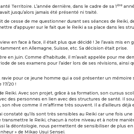
ère
té Territoire. L’année dernière, dans le cadre de sa 1
année
avait jusqu’alors jamais été présenté ni traité.
vait de cesse de me questionner durant ses séances de Reiki, de 
rmettre d’appuyer sur le fait que le Reiki a sa place dans les s
view en face à face, il était plus que décidé ! Je l’avais mis en 
amment en Allemagne, Suisse, etc. Sa décision était prise.
ière en juin. Comme d’habitude, il m’avait appelée pour me de
riode de ses examens pour l’aider lors de ses révisions, ainsi 
nt ravie pour ce jeune homme qui a osé présenter un mémoire su
 17/20 !
e Reiki. Avec son projet, grâce à sa formation, son cursus scola
avec des personnes en lien avec des structures de santé. Il so
son rêve comme il m’affirme très souvent. Il a d’ailleurs déjà
’ai constaté qu’ils sont très sensibles au Reiki car une fois u
e transmettre le Reiki, chacun à notre niveau et à notre maniè
i la déontologie, nous permettent de sensibiliser de plus en 
bonheur » de Mikao Usui Sensei.