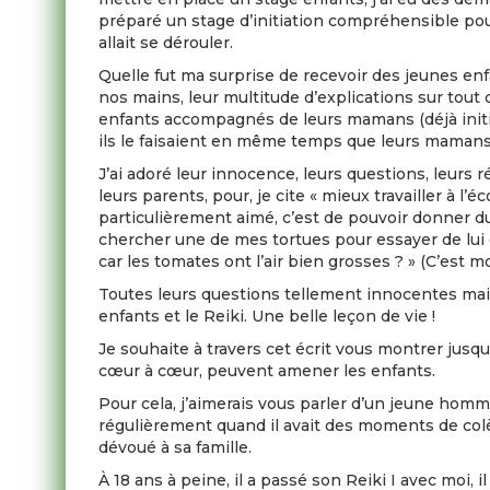
préparé un stage d’initiation compréhensible pou
allait se dérouler.
Quelle fut ma surprise de recevoir des jeunes enf
nos mains, leur multitude d’explications sur tout
enfants accompagnés de leurs mamans (déjà initiées
ils le faisaient en même temps que leurs maman
J’ai adoré leur innocence, leurs questions, leurs r
leurs parents, pour, je cite « mieux travailler à l’
particulièrement aimé, c’est de pouvoir donner du R
chercher une de mes tortues pour essayer de lui d
car les tomates ont l’air bien grosses ? » (C’est 
Toutes leurs questions tellement innocentes mais
enfants et le Reiki. Une belle leçon de vie !
Je souhaite à travers cet écrit vous montrer jusq
cœur à cœur, peuvent amener les enfants.
Pour cela, j’aimerais vous parler d’un jeune hom
régulièrement quand il avait des moments de colère
dévoué à sa famille.
À 18 ans à peine, il a passé son Reiki I avec moi, il