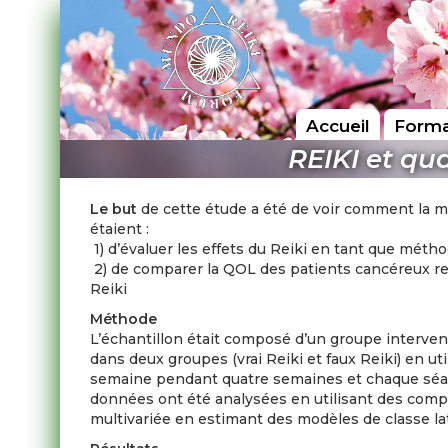
Accueil
Forma
REIKI et qua
Le but
de cette étude a été de voir comment la mé
étaient :
1) d’évaluer les effets du Reiki en tant que mét
2) de comparer la QOL des patients cancéreux rec
Reiki
Méthode
L’échantillon était composé d’un groupe intervent
dans deux groupes (vrai Reiki et faux Reiki) en ut
semaine pendant quatre semaines et chaque séan
données ont été analysées en utilisant des compa
multivariée en estimant des modèles de classe la