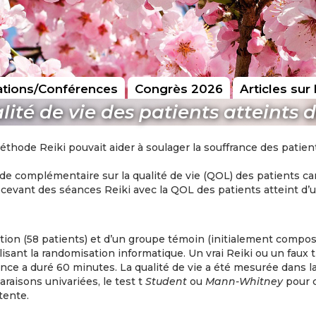
tions/Conférences
Congrès 2026
Articles sur 
lité de vie des patients atteints
thode Reiki pouvait aider à soulager la souffrance des patient
hode complémentaire sur la qualité de vie (QOL) des patients c
evant des séances Reiki avec la QOL des patients atteint d’un
ion (58 patients) et d’un groupe témoin (initialement composé
ilisant la randomisation informatique. Un vrai Reiki ou un faux 
ce a duré 60 minutes. La qualité de vie a été mesurée dans 
raisons univariées, le test t
Student
ou
Mann-Whitney
pour 
tente.