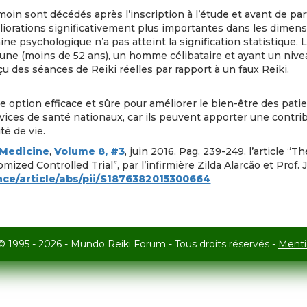
moin sont décédés après l’inscription à l’étude et avant de par
liorations significativement plus importantes dans les dimen
ne psychologique n’a pas atteint la signification statistique.
 jeune (moins de 52 ans), un homme célibataire et ayant un niv
eçu des séances de Reiki réelles par rapport à un faux Reiki.
e option efficace et sûre pour améliorer le bien-être des patie
vices de santé nationaux, car ils peuvent apporter une contrib
té de vie.
 Medicine
,
Volume 8, #3
, juin 2016, Pag. 239-249, l’article “T
ized Controlled Trial”, par l’infirmière Zilda Alarcão et Prof.
nce/article/abs/pii/S1876382015300664
© 1995 - 2026 - Mundo Reiki Forum - Tous droits réservés -
Menti