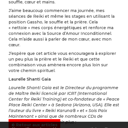
souffle, cœur et mains.
J’aime beaucoup commencer ma journée, mes
séances de Reiki et même les stages en utilisant la
position Gassho, le souffle et la prière. Cela
« nettoie » mes corps énergétiques et renforce ma
connexion avec la Source d’Amour Inconditionnel.
Cela m’aide aussi à parler de mon cœur, avec mon
cœur.
J’espère que cet article vous encouragera à explorer
un peu plus la prière et le Reiki et que cette
combinaison vous amènera encore plus loin sur
votre chemin spirituel.
Laurelle Shanti Gaia
Laurelle Shanti Gaia est le Directeur du programme
de Maître Reiki licencié par ICRT (International
Center for Reiki Training) et co-fondateur de « Peace
Place Reiki Center » à Sedona (Arizona, USA). Elle est
l’auteur du livre « Reiki Karuna® » et « Sois Paix
Maintenant » ainsi que de nombreux CDs de
méditation.
Pour en savoir plus :
Retour aux articles
www.reikiclasses.com