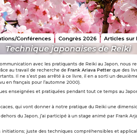
tions/Conférences
Congrès 2026
Articles sur 
Technique japonaises de Reiki
communication avec les pratiquants de Reiki au Japon, nous re
râce au travail de recherche de
Frank Ariava Petter
que des li
ts. Il ne s’est pas arrêté à ce livre, il en a sorti un deuxièm
vu en français pour l’automne 2000).
chniques enseignées et pratiquées pendant tout ce temps au J
ficaces, qui vont donner à notre pratique du Reiki une dimensio
ehors du Japon, j’ai participé à un stage animé par Frank Arja
s initiations; juste des techniques compréhensibles et appli