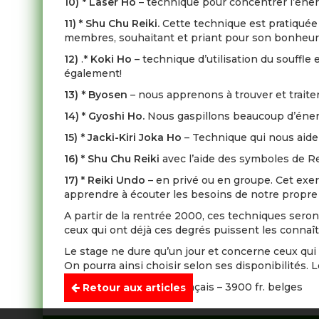
10)
*
Laser Ho
– technique pour concentrer l’énerg
11) * Shu Chu Reiki.
Cette technique est pratiquée
membres, souhaitant et priant pour son bonheur
12)
.*
Koki Ho
– technique d’utilisation du souffl
également!
13)
*
Byosen
– nous apprenons à trouver et traite
14) * Gyoshi Ho.
Nous gaspillons beaucoup d’énergi
15)
*
Jacki-Kiri Joka Ho
– Technique qui nous aide 
16) * Shu Chu Reiki
avec l’aide des symboles de Re
17) * Reiki Undo
– en privé ou en groupe. Cet exer
apprendre à écouter les besoins de notre propre 
A partir de la rentrée 2000, ces techniques sero
ceux qui ont déjà ces degrés puissent les connaîtr
Le stage ne dure qu’un jour et concerne ceux qui 
On pourra ainsi choisir selon ses disponibilités. 
Participation-. 550 fr. français – 3900 fr. belges
Retour aux articles