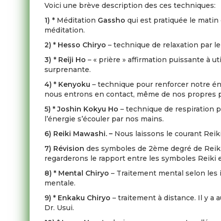
Voici une brève description des ces techniques:
1)
* Méditation
Gassho
qui est pratiquée le matin
méditation.
2) * Hesso Chiryo
– technique de relaxation par le
3)
*
Reîji Ho
– « prière » affirmation puissante à 
surprenante.
4) * Kenyoku
– technique pour renforcer notre én
nous entrons en contact, même de nos propres 
5) * Joshin Kokyu Ho
– technique de respiration 
l’énergie s’écouler par nos mains.
6) Reiki Mawashi. –
Nous laissons le courant Reiki
7) Révision
des symboles de 2ème degré de Reiki e
regarderons le rapport entre les symboles Reiki 
8) * Mental Chiryo
– Traitement mental selon les
mentale.
9) * Enkaku Chiryo
– traitement à distance. Il y 
Dr. Usui.