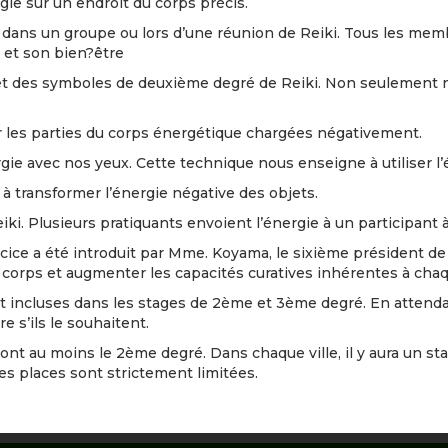
ie sur un endroit du corps précis.
 dans un groupe ou lors d’une réunion de Reiki. Tous les mem
 et son bien?être
e et des symboles de deuxième degré de Reiki. Non seulement n
r les parties du corps énergétique chargées négativement.
e avec nos yeux. Cette technique nous enseigne à utiliser l’éne
à transformer l’énergie négative des objets.
iki. Plusieurs pratiquants envoient l’énergie à un participant
cice a été introduit par Mme. Koyama, le sixième président de 
corps et augmenter les capacités curatives inhérentes à chaq
nt incluses dans les stages de 2ème et 3ème degré. En attend
e s’ils le souhaitent.
ont au moins le 2ème degré. Dans chaque ville, il y aura un st
Les places sont strictement limitées.