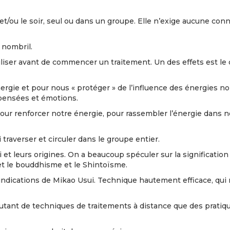
 et/ou le soir, seul ou dans un groupe. Elle n’exige aucune co
 nombril.
utiliser avant de commencer un traitement. Un des effets est l
ergie et pour nous « protéger » de l’influence des énergies 
pensées et émotions.
pour renforcer notre énergie, pour rassembler l’énergie dans
 traverser et circuler dans le groupe entier.
t leurs origines. On a beaucoup spéculer sur la signification 
et le bouddhisme et le Shintoïsme.
 indications de Mikao Usui. Technique hautement efficace, qu
a autant de techniques de traitements à distance que des pratiq