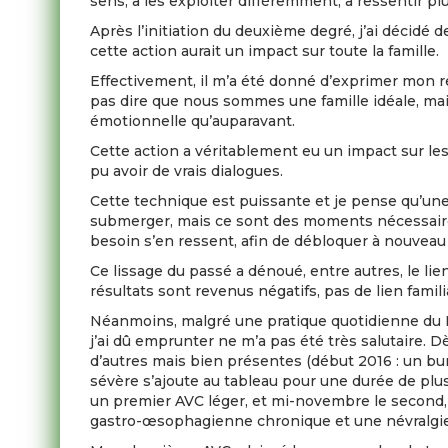
sens, à les exploiter différemment, à ressentir p
Après l’initiation du deuxième degré, j’ai décidé 
cette action aurait un impact sur toute la famille.
Effectivement, il m’a été donné d’exprimer mon res
pas dire que nous sommes une famille idéale, ma
émotionnelle qu’auparavant.
Cette action a véritablement eu un impact sur le
pu avoir de vrais dialogues.
Cette technique est puissante et je pense qu’une 
submerger, mais ce sont des moments nécessaires
besoin s’en ressent, afin de débloquer à nouveau d
Ce lissage du passé a dénoué, entre autres, le li
résultats sont revenus négatifs, pas de lien famil
Néanmoins, malgré une pratique quotidienne du R
j’ai dû emprunter ne m’a pas été très salutaire.
d’autres mais bien présentes (début 2016 : un bur
sévère s’ajoute au tableau pour une durée de plus
un premier AVC léger, et mi-novembre le second, m
gastro-œsophagienne chronique et une névralgie 