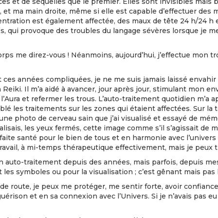
 et de séquelles que le premier. Elles sont invisibles mais b
 et ma main droite, même si elle est capable d’effectuer des 
ncentration est également affectée, des maux de tête 24 h/24 
, qui provoque des troubles du langage sévères lorsque je me 
orps me direz-vous ! Néanmoins, aujourd’hui, j’effectue mon t
rant ces années compliquées, je ne me suis jamais laissé envahir
Reiki. Il m’a aidé à avancer, jour après jour, stimulant mon en
l’Aura et refermer les trous. L’auto-traitement quotidien m’a a
blé les traitements sur les zones qui étaient affectées. Sur la 
ne photo de cerveau sain que j’ai visualisé et essayé de mémo
alisais, les yeux fermés, cette image comme s’il s’agissait de m
faite santé pour le bien de tous et en harmonie avec l’univers 
travail, à mi-temps thérapeutique effectivement, mais je peux tr
 auto-traitement depuis des années, mais parfois, depuis mes 
 les symboles ou pour la visualisation ; c’est gênant mais pas
route, je peux me protéger, me sentir forte, avoir confiance en 
érison et en sa connexion avec l’Univers. Si je n’avais pas eu 