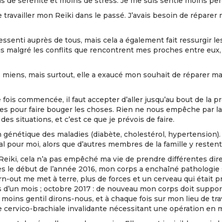
lus de sérénité et moins de stress. Je me suis sentie moins pe
de travailler mon Reiki dans le passé. J’avais besoin de réparer
senti auprès de tous, mais cela a également fait ressurgir les
is malgré les conflits que rencontrent mes proches entre eux
s miens, mais surtout, elle a exaucé mon souhait de réparer 
fois commencée, il faut accepter d’aller jusqu’au bout de la p
 pour faire bouger les choses. Rien ne nous empêche par la 
es situations, et c’est ce que je prévois de faire.
en génétique des maladies (diabète, cholestérol, hypertension)
ial pour moi, alors que d’autres membres de la famille y resten
eiki, cela n’a pas empêché ma vie de prendre différentes dire
 Dès le début de l’année 2016, mon corps a enchaîné pathologie
n-out me met à terre, plus de forces et un cerveau qui était pr
 d’un mois ; octobre 2017 : de nouveau mon corps doit supporte
oins gentil dirons-nous, et à chaque fois sur mon lieu de trav
cervico-brachiale invalidante nécessitant une opération en 