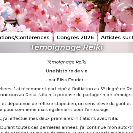
tions/Conférences
Congrès 2026
Articles sur 
Témoignage Reiki
Témoignage Reiki
Une histoire de vie
– par Elisa Fourier –
e
elines. J’ai récemment participé à l’initiation au 3
degré de Reik
nnexion au Reiki. Nita m’a proposé de partager mon témoignage
t dépourvue de réflexe stapédien, un sens élevé du goût et de 
re pour soi-même mais également pour l’entourage.
ns, j’ai effectué mes deux premières initiations avec Nita.
Durant toutes ces dernières années, j’ai continué mon auto-t