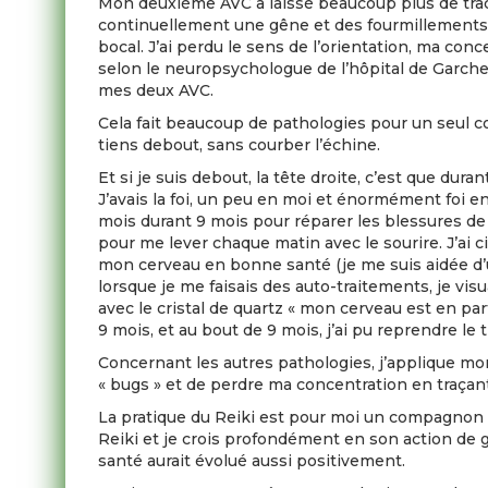
Mon deuxième AVC a laissé beaucoup plus de traces
continuellement une gêne et des fourmillements,
bocal. J’ai perdu le sens de l’orientation, ma co
selon le neuropsychologue de l’hôpital de Garches
mes deux AVC.
Cela fait beaucoup de pathologies pour un seul c
tiens debout, sans courber l’échine.
Et si je suis debout, la tête droite, c’est que du
J’avais la foi, un peu en moi et énormément foi en 
mois durant 9 mois pour réparer les blessures de 
pour me lever chaque matin avec le sourire. J’ai ci
mon cerveau en bonne santé (je me suis aidée d’u
lorsque je me faisais des auto-traitements, je visu
avec le cristal de quartz « mon cerveau est en par
9 mois, et au bout de 9 mois, j’ai pu reprendre le 
Concernant les autres pathologies, j’applique mon
« bugs » et de perdre ma concentration en traçant
La pratique du Reiki est pour moi un compagnon de 
Reiki et je crois profondément en son action de gu
santé aurait évolué aussi positivement.