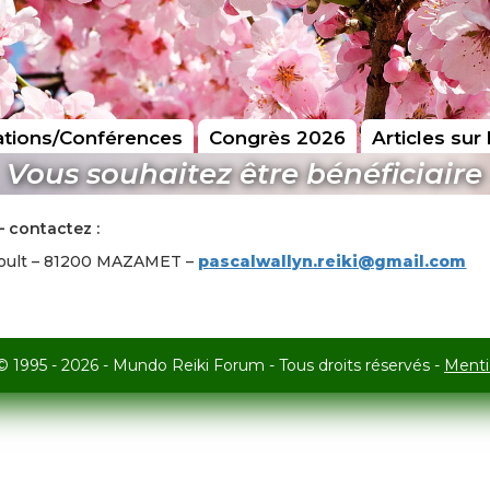
tions/Conférences
Congrès 2026
Articles sur 
Vous souhaitez être bénéficiaire
– contactez :
 Soult – 81200 MAZAMET –
pascalwallyn.reiki@gmail.com
© 1995 - 2026 - Mundo Reiki Forum - Tous droits réservés -
Menti