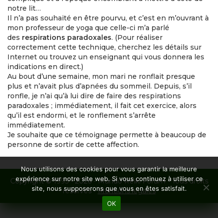
notre lit…
Il n’a pas souhaité en être pourvu, et c’est en m’ouvrant à
mon professeur de yoga que celle-ci m’a parlé
des
respirations paradoxales
. (Pour réaliser
correctement cette technique, cherchez les détails sur
Internet ou trouvez un enseignant qui vous donnera les
indications en direct.)
Au bout d’une semaine, mon mari ne ronflait presque
plus et n’avait plus d’apnées du sommeil. Depuis, s’il
ronfle, je n’ai qu’à lui dire de faire des respirations
paradoxales ; immédiatement, il fait cet exercice, alors
qu’il est endormi, et le ronflement s’arrête
immédiatement.
Je souhaite que ce témoignage permette à beaucoup de
personne de sortir de cette affection.
Nous utilisons des cookies pour vous garantir la meilleure
expérience sur notre site web. Si vous continuez à utiliser ce
Copyright © 1995 - 2026 - Mundo Reiki Forum - Tous droits
site, nous supposerons que vous en êtes satisfait.
réservés -
Mentions légales
OK