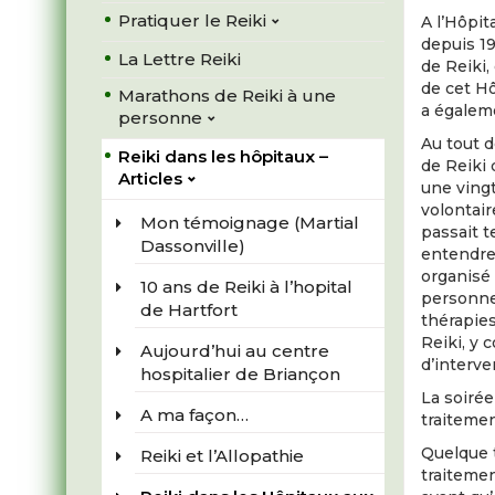
Pratiquer le Reiki
A l’Hôpit
depuis 19
La Lettre Reiki
de Reiki,
de cet H
Marathons de Reiki à une
a égaleme
personne
Au tout d
Reiki dans les hôpitaux –
de Reiki 
Articles
une vingt
volontair
Mon témoignage (Martial
passait 
Dassonville)
entendre 
organisé 
10 ans de Reiki à l’hopital
personnel
de Hartfort
thérapie
Reiki, y 
Aujourd’hui au centre
d’interve
hospitalier de Briançon
La soirée
A ma façon…
traiteme
Quelque t
Reiki et l’Allopathie
traitemen