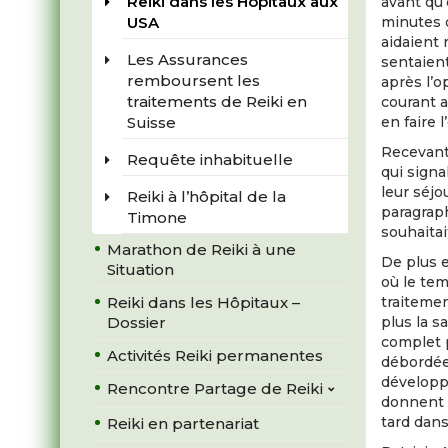
Reiki dans les Hôpitaux aux
avant qu’
USA
minutes d
aidaient 
Les Assurances
sentaien
remboursent les
après l’o
traitements de Reiki en
courant a
Suisse
en faire 
Recevant 
Requête inhabituelle
qui sign
leur séjo
Reiki à l’hôpital de la
paragraph
Timone
souhaitai
Marathon de Reiki à une
De plus 
Situation
où le te
Reiki dans les Hôpitaux –
traitemen
Dossier
plus la s
complet p
Activités Reiki permanentes
débordée
développe
Rencontre Partage de Reiki
donnent d
tard dans
Reiki en partenariat