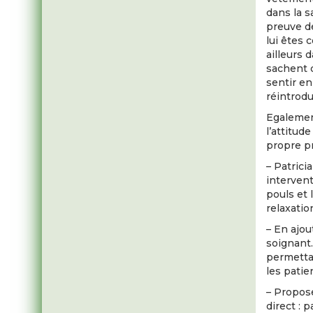
dans la s
preuve d
lui êtes 
ailleurs 
sachent q
sentir en
réintrodu
Egalement
l’attitud
propre p
– Patrici
intervent
pouls et 
relaxatio
– En ajou
soignant.
permetta
les patie
– Propose
direct : 