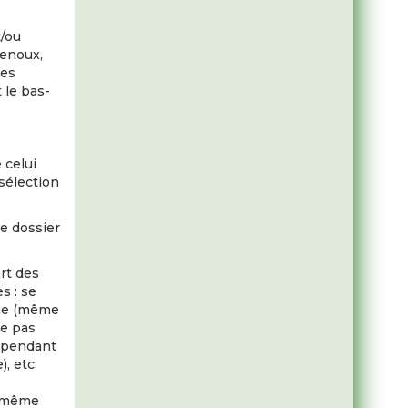
t/ou
genoux,
des
 le bas-
 celui
sélection
le dossier
rt des
s : se
que (même
ne pas
, pendant
), etc.
, même