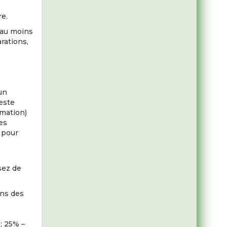
re.
 au moins
rations,
un
reste
rmation)
les
 pour
sez de
ons des
; 25% –