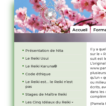
Accueil
Forma
Il y a qu
Présentation de Nita
sur le « R
Le Reiki Usui
suit est 
L’origina
Le Reiki Karuna®
www.pame
plusieurs
Code éthique
qu’un « q
Le Reiki est… le Reiki n’est
ou milieu
pas
écrits, a
dans les 
Stages de Maître Reiki
compléme
Les Cinq Idéaux du Reiki
(Pamela 