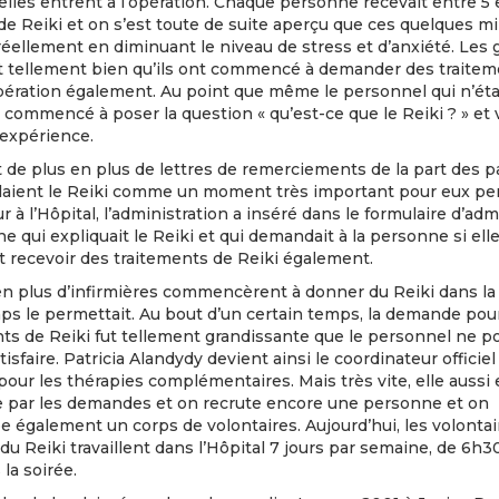
elles entrent à l’opération. Chaque personne recevait entre 5 
e Reiki et on s’est toute de suite aperçu que ces quelques m
réellement en diminuant le niveau de stress et d’anxiété. Les
t tellement bien qu’ils ont commencé à demander des traite
pération également. Au point que même le personnel qui n’éta
 commencé à poser la question « qu’est-ce que le Reiki ? » et 
l’expérience.
de plus en plus de lettres de remerciements de la part des p
alaient le Reiki comme un moment très important pour eux p
ur à l’Hôpital, l’administration a inséré dans le formulaire d’ad
e qui expliquait le Reiki et qui demandait à la personne si ell
t recevoir des traitements de Reiki également.
en plus d’infirmières commencèrent à donner du Reiki dans l
mps le permettait. Au bout d’un certain temps, la demande pou
ts de Reiki fut tellement grandissante que le personnel ne p
atisfaire. Patricia Alandydy devient ainsi le coordinateur officie
our les thérapies complémentaires. Mais très vite, elle aussi 
 par les demandes et on recrute encore une personne et on
 également un corps de volontaires. Aujourd’hui, les volontai
u Reiki travaillent dans l’Hôpital 7 jours par semaine, de 6h3
 la soirée.