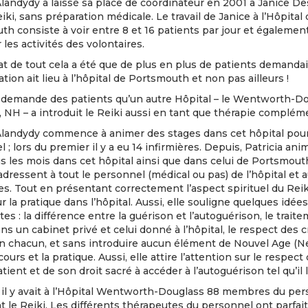
Alandydy a laissé sa place de coordinateur en 2001 à Janice De
iki, sans préparation médicale. Le travail de Janice à l’Hôpital
h consiste à voir entre 8 et 16 patients par jour et égalemen
 les activités des volontaires.
at de tout cela a été que de plus en plus de patients demanda
ation ait lieu à l’hôpital de Portsmouth et non pas ailleurs !
la demande des patients qu’un autre Hôpital – le Wentworth-D
 NH – a introduit le Reiki aussi en tant que thérapie complém
 Alandydy commence à animer des stages dans cet hôpital pour
 ; lors du premier il y a eu 14 infirmières. Depuis, Patricia an
s les mois dans cet hôpital ainsi que dans celui de Portsmout
adressent à tout le personnel (médical ou pas) de l’hôpital et 
es. Tout en présentant correctement l’aspect spirituel du Reiki
ur la pratique dans l’hôpital. Aussi, elle souligne quelques idées
es : la différence entre la guérison et l’autoguérison, le trait
s un cabinet privé et celui donné à l’hôpital, le respect des 
un chacun, et sans introduire aucun élément de Nouvel Age (
cours et la pratique. Aussi, elle attire l’attention sur le respect
atient et de son droit sacré à accéder à l’autoguérison tel qu’il 
 il y avait à l’Hôpital Wentworth-Douglass 88 membres du pe
t le Reiki. Les différents thérapeutes du personnel ont parfai