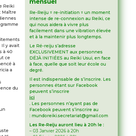
mensuel
e Reiki
t Maître
Re-Reiju = re-initiation = un moment
idiennes
intense de re-connexion au Reiki, ce
rogramme
qui nous aidera à vivre plus
facilement dans une vibration élevée
et à la maintenir plus longtemps.
aitements
Il y avait
Le Ré-reiju s’adresse
s à 40
EXCLUSIVEMENT aux personnes
ut ce
DÉJÀ INITIÉES au Reiki Usui, en face
mencé à
à face, quelle que soit leur école ou
icia a
degré.
Il est indispensable de s’inscrire. Les
s
personnes étant sur Facebook
ience du
peuvent s’inscrire
ici
. Les personnes n’ayant pas de
 un
Facebook peuvent s’inscrire au
: mundoreiki.secretariat@gmail.com
Les Re-Reiju auront lieu à 20h le :
uste
– 03 Janvier 2026 à 20h