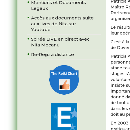
Patricia 
Mentions et Documents
Maître Re
Légaux
Portsmout
Accès aux documents suite
organiser
aux lives de Nita sur
Le résult
Youtube
leur opér
Soirée LIVE en direct avec
C’est à 
Nita Mocanu
de Dover,
Re-Reiju à distance
Patricia
personnel
stage tou
stages s’
volontair
insiste s
important
donné dan
de tout 
dans les 
doit au p
En 2003,
pratiquan