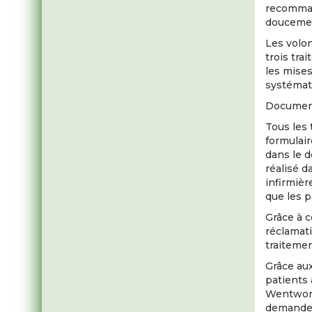
recomman
doucement
Les volo
trois tra
les mises
systémat
Documen
Tous les 
formulair
dans le d
réalisé d
infirmièr
que les p
Grâce à c
réclamati
traitemen
Grâce au
patients
Wentwort
demandes 