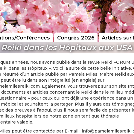
tions/Conférences
Congrès 2026
Articles sur 
Reiki dans les Hôpitaux aux USA
elques années, nous avons publié dans la revue Reiki FORUM u
eiki dans les Hôpitaux ». Voici la suite de cette belle initiative.
le résumé d’un article publié par Pamela Miles, Maître Reiki au
l peut être lu dans son intégralité (en anglais) sur
lamilesreiki.com. Egalement, vous trouverez sur son site In
 documents et articles concernant le Reiki dans le milieu médi
uestionnaire » pour ceux qui ont déjà une expérience dans un
 médical et souhaitent la partager. Plus il y aura des témoigna
vec des preuves à l’appui, plus il nous sera facile de présenter l
milieux hospitaliers de notre zone en tant que thérapie
ntaire valable.
Miles peut être contactée par E-mail : info@pamelamilesreiki