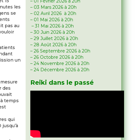
et 15
– 01 Février 2026 à 20h
inutes les
– 03 Mars 2026 à 20h
 gens se
– 02 Avril 2026 à 20h
ments
– 01 Mai 2026 à 20h
it pas au
– 31 Mai 2026 à 20h
vouloir
– 30 Juin 2026 à 20h
– 29 Juillet 2026 à 20h
– 28 Août 2026 à 20h
atients
– 26 Septembre 2026 à 20h
endant
– 26 Octobre 2026 à 20h
mission un
– 24 Novembre 2026 à 20h
e
– 24 Décembre 2026 à 20h
Reiki dans le passé
a mesure
r des
ouvait
l à temps
est
res qui
0 jusqu’à