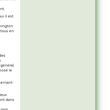
nt.
i il est
nington
(tous en
 des
s
 général.
posé le
ncernant
mieux
ant dans
trant