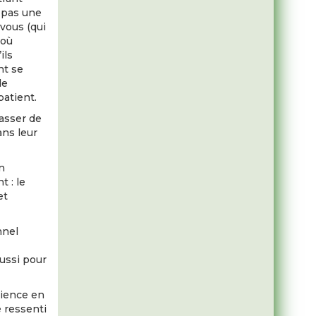
a pas une
vous (qui
 où
ils
nt se
de
patient.
passer de
ans leur
n
t : le
et
nnel
ussi pour
rience en
e ressenti