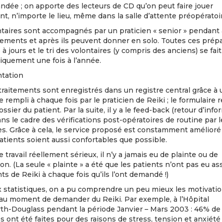
dée ; on apporte des lecteurs de CD qu’on peut faire jouer
, n’importe le lieu, même dans la salle d’attente préopératoi
ntaires sont accompagnés par un praticien « senior » pendant
itements et après ils peuvent donner en solo. Toutes ces prépa
 à jours et le tri des volontaires (y compris des anciens) se fait
iquement une fois à l’année.
tation
traitements sont enregistrés dans un registre central grâce à 
e rempli à chaque fois par le praticien de Reiki ; le formulaire 
ossier du patient. Par la suite, il y a le feed-back (retour d’info
ans le cadre des vérifications post-opératoires de routine par 
es. Grâce à cela, le service proposé est constamment amélioré
atients soient aussi confortables que possible.
e travail réellement sérieux, il n’y a jamais eu de plainte ou de
on. (La seule « plainte » a été que les patients n’ont pas eu as
ts de Reiki à chaque fois qu’ils l’ont demandé !)
x statistiques, on a pu comprendre un peu mieux les motivati
 au moment de demander du Reiki. Par exemple, à l’Hôpital
h-Douglass pendant la période Janvier – Mars 2003 : 46% de
ont été faites pour des raisons de stress, tension et anxiété 