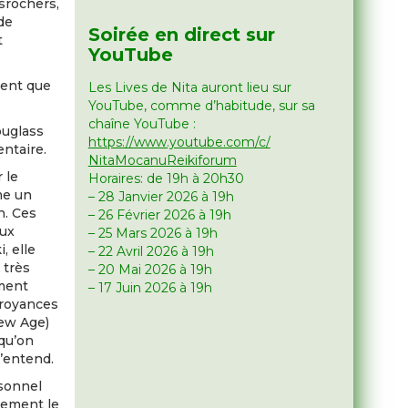
srochers,
 de
Soirée en direct sur
t
YouTube
ient que
Les Lives de Nita auront lieu sur
YouTube, comme d’habitude, sur sa
chaîne YouTube :
ouglass
https://www.youtube.com/c/
entaire.
NitaMocanuReikiforum
 le
Horaires: de 19h à 20h30
ime un
– 28 Janvier 2026 à 19h
h. Ces
– 26 Février 2026 à 19h
aux
– 25 Mars 2026 à 19h
, elle
– 22 Avril 2026 à 19h
 très
– 20 Mai 2026 à 19h
ement
– 17 Juin 2026 à 19h
croyances
New Age)
 qu’on
l’entend.
rsonnel
tement le