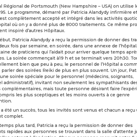
al Régional de Portsmouth (New Hampshire – USA) on utilise l
95. Le programme, démarré par Patricia Alandydy infirmière e
 est complètement accepté et intégré dans les activités quot
ôpital où on y a donné plus de 8000 traitements. Ce même p
nt inspiré d’autres Hôpitaux.
ébut, Patricia Alandydy a reçu la permission de donner des tr
deux fois par semaine, en soirée, dans une annexe de l’hôpital. 
aine de praticiens qui l’aidait pour arriver quelque temps aprè
es. La soirée commençait à19 h et se terminait vers 20h30. To
tellement bien que peu à peu, le personnel de l’Hôpital a com
parler des soirées Reiki de plus en plus souvent. Un jour, Patr
une soirée spéciale pour le personnel (médecins, soignants,
 administratif), invitant non seulement les sympathisants de
s complémentaires, mais toute personne désirant faire l’expér
compris les plus sceptiques et les moins ouverts à ce genre
ntion.
 a été un succès, tous les invités sont venus et chacun a reçu
nt complet.
emps plus tard, Patricia a reçu la permission de donner des
ts rapides aux personnes se trouvant dans la salle d’attente j