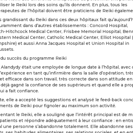
tiliser le Reiki lors des soins qu’ils donnent. En plus, tous les
rapeutes de l’hôpital doivent être praticiens de Reiki égaleme
 grandissant du Reiki dans ces deux hôpitaux fait qu’aujourd’hu
couramment dans d’autres établissements : Concord Hospital,
h-Hitchcock Medical Center, Frisbee Memorial Hospital, Ben
ern Medical Center, Catholic Medical Center, Elliot Hospital 
shire) et aussi Anna Jacques Hospital et Union Hospital in
ssets.
s du succès du programme Reiki
a Alandydy était une employée de longue date à l’hôpital, avec
expérience en tant qu’infirmière dans la salle d’opération, trè
et efficace dans son travail, très correcte dans son attitude en
t déjà gagné la confiance de ses supérieurs et quand elle a pro
ui a fait confiance.
ite, elle a accepté les suggestions et analysé le feed-back co
ements de Reiki pour fignoler au maximum son activité.
entant le Reiki, elle a souligné que l’intérêt principal est de 
 patients et répondre adéquatement à leur confiance : en entr
al une personne s’abandonne totalement. Elle abandonne ses
, ses habitudes alimentaires, ses relations sociales, et en en