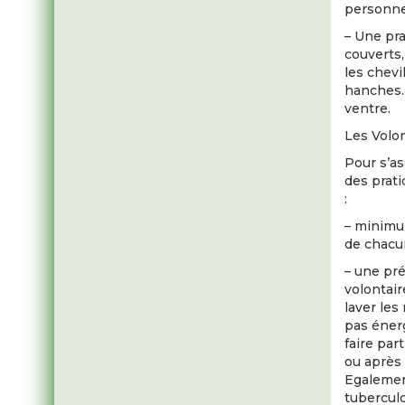
personne
– Une pra
couverts,
les chevi
hanches. 
ventre.
Les Volo
Pour s’as
des prati
:
– minimum
de chacu
– une pré
volontair
laver le
pas éner
faire par
ou après 
Egalement
tubercul