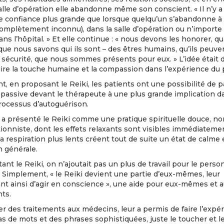
alle d’opération elle abandonne même son conscient. « Il n’y 
e confiance plus grande que lorsque quelqu’un s’abandonne à 
complètement inconnu), dans la salle d’opération ou n’importe
dans l’hôpital. » Et elle continue : « nous devons les honorer, qu’
ue nous savons qui ils sont – des êtres humains, qu’ils peuve
 sécurité, que nous sommes présents pour eux. » L’idée était 
ire la touche humaine et la compassion dans l’expérience du 
, en proposant le Reiki, les patients ont une possibilité de 
e passive devant le thérapeute à une plus grande implication d
rocessus d’autoguérison.
a a présenté le Reiki comme une pratique spirituelle douce, no
ionniste, dont les effets relaxants sont visibles immédiatemen
la respiration plus lents créent tout de suite un état de calme 
n générale.
tant le Reiki, on n’ajoutait pas un plus de travail pour le perso
 Simplement, « le Reiki devient une partie d’eux-mêmes, leur
nt ainsi d’agir en conscience », une aide pour eux-mêmes et a
nts.
r des traitements aux médecins, leur a permis de faire l’expé
pas de mots et des phrases sophistiquées, juste le toucher et l