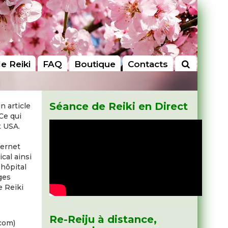
le Reiki
FAQ
Boutique
Contacts
Séance de Reiki en Direct
n article
 Ce qui
x USA.
ternet
cal ainsi
 hôpital
ges
e Reiki
Re-Reiju à distance,
.com)