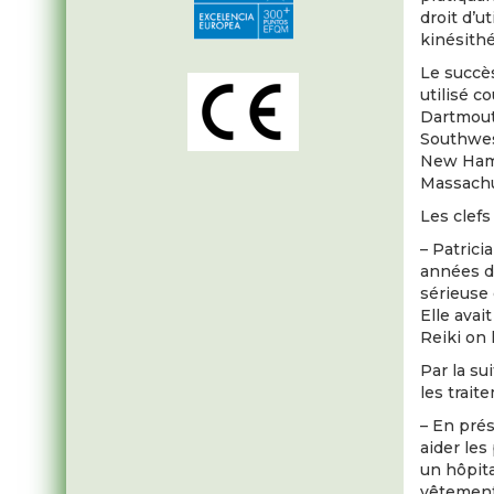
droit d’u
kinésithé
Le succès
utilisé 
Dartmout
Southwest
New Hamp
Massachu
Les clef
– Patrici
années d’
sérieuse 
Elle avai
Reiki on l
Par la su
les trait
– En prés
aider les
un hôpit
vêtements